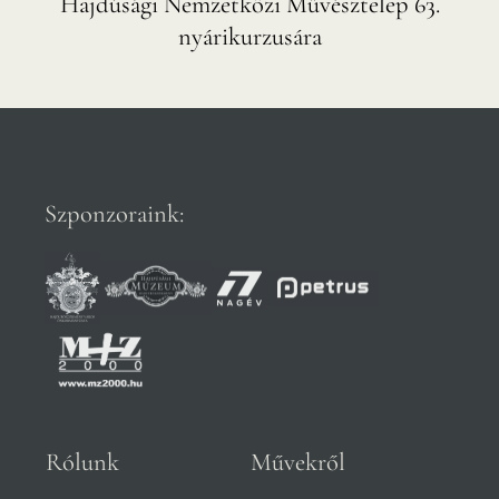
Hajdúsági Nemzetközi Művésztelep 63.
nyárikurzusára
Szponzoraink:
Rólunk
Művekről