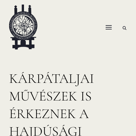
Skip
to
content
open
HANEMA – Hajdúsági Nemzetközi Művésztelep
search
form
KÁRPÁTALJAI
MŰVÉSZEK IS
ÉRKEZNEK A
HAJDÚSÁGI