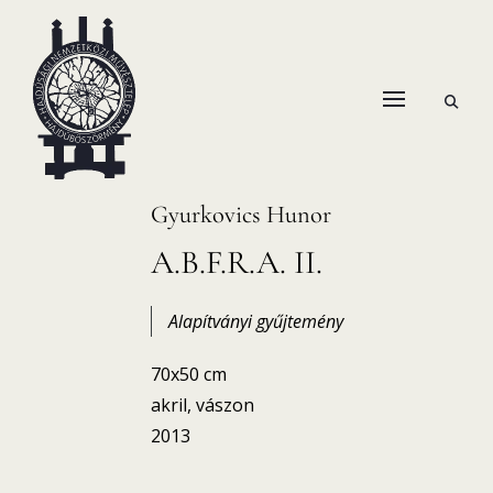
Skip
to
content
open
HANEMA – Hajdúsági Nemzetközi Művésztelep
search
form
Gyurkovics Hunor
A.B.F.R.A. II.
Alapítványi gyűjtemény
70x50 cm
akril, vászon
2013