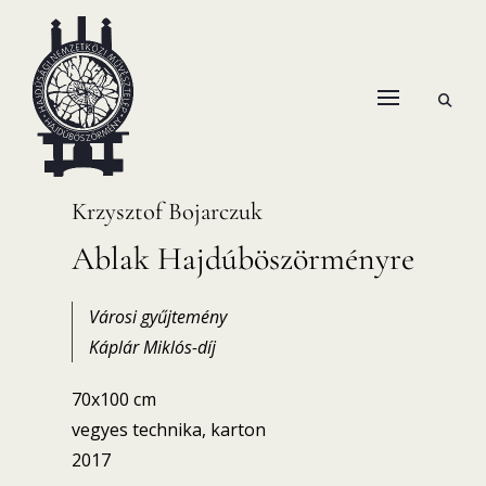
Skip
to
content
open
HANEMA – Hajdúsági Nemzetközi Művésztelep
search
form
Krzysztof Bojarczuk
Ablak Hajdúböszörményre
Városi gyűjtemény
Káplár Miklós-díj
70x100 cm
vegyes technika, karton
2017