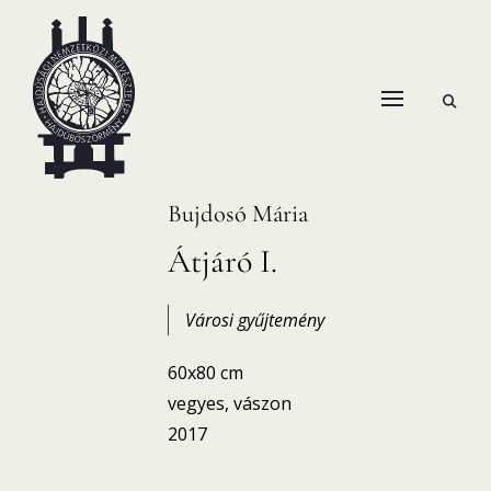
Skip
to
content
open
HANEMA – Hajdúsági Nemzetközi Művésztelep
search
form
Bujdosó Mária
Átjáró I.
Városi gyűjtemény
60x80 cm
vegyes, vászon
2017