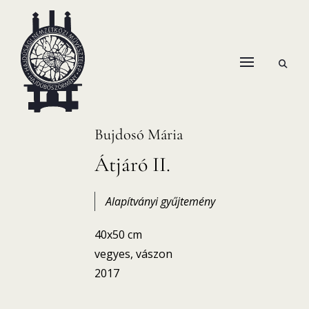
Skip
to
content
open
HANEMA – Hajdúsági Nemzetközi Művésztelep
search
form
Bujdosó Mária
Átjáró II.
Alapítványi gyűjtemény
40x50 cm
vegyes, vászon
2017