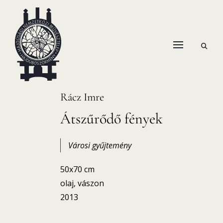
Skip
to
content
open
HANEMA – Hajdúsági Nemzetközi Művésztelep
search
form
Rácz Imre
Átszűrődő fények
Városi gyűjtemény
50x70 cm
olaj, vászon
2013