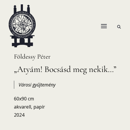
Skip
to
content
open
HANEMA – Hajdúsági Nemzetközi Művésztelep
search
form
Földessy Péter
„Atyám! Bocsásd meg nekik…”
Városi gyűjtemény
60x90 cm
akvarell, papír
2024