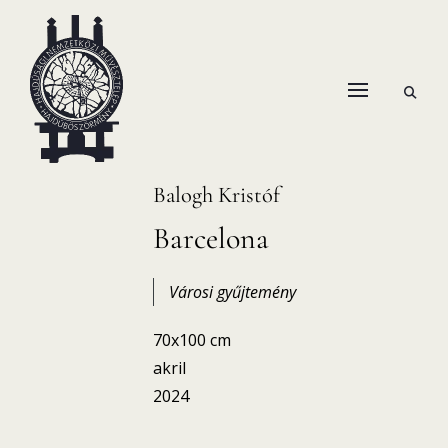
Skip
to
content
open
HANEMA – Hajdúsági Nemzetközi Művésztelep
search
form
Balogh Kristóf
Barcelona
Városi gyűjtemény
70x100 cm
akril
2024