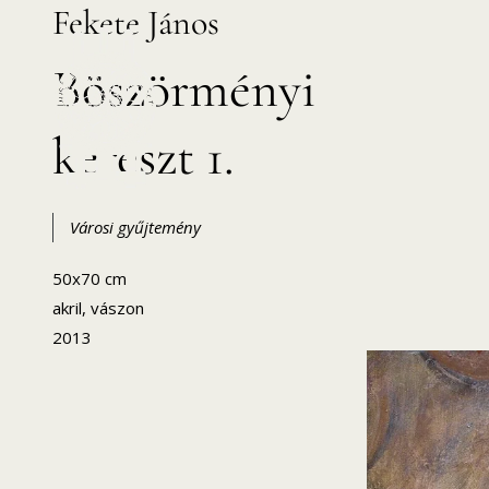
Fekete János
Skip
to
Böszörményi
content
kereszt 1.
HANEMA – Hajdúsági Nemzetközi Művésztelep
Városi gyűjtemény
50x70 cm
akril, vászon
2013