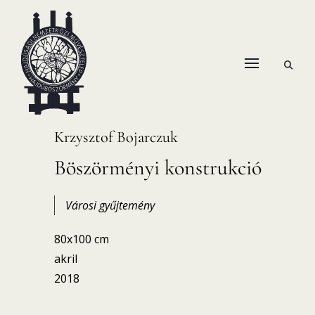
Skip
to
content
open
HANEMA – Hajdúsági Nemzetközi Művésztelep
search
form
Krzysztof Bojarczuk
Böszörményi konstrukció
Városi gyűjtemény
80x100 cm
akril
2018