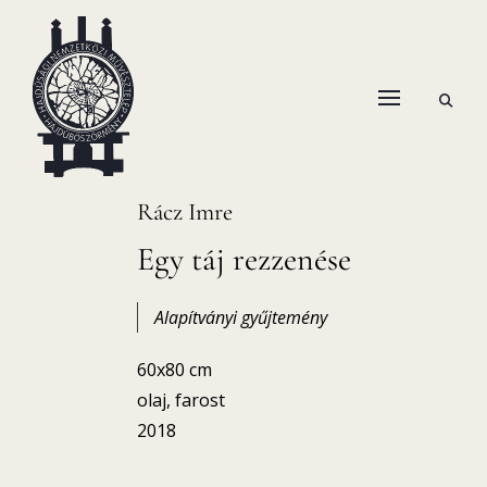
Skip
to
content
open
HANEMA – Hajdúsági Nemzetközi Művésztelep
search
form
Rácz Imre
Egy táj rezzenése
Alapítványi gyűjtemény
60x80 cm
olaj, farost
2018