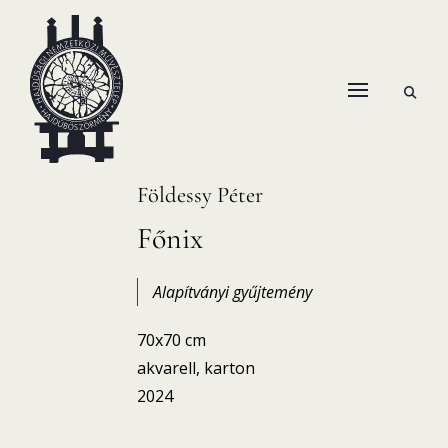
Skip
to
content
open
HANEMA – Hajdúsági Nemzetközi Művésztelep
search
form
Földessy Péter
Főnix
Alapítványi gyűjtemény
70x70 cm
akvarell, karton
2024