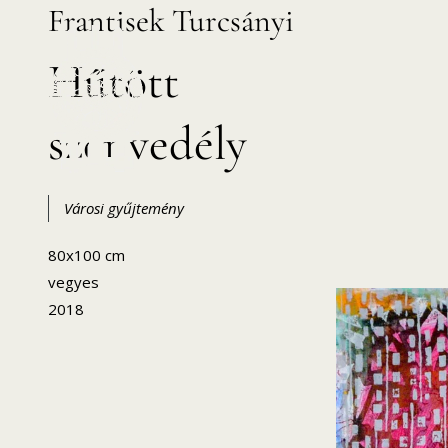
Frantisek Turcsányi
Skip
to
Hűtött
content
szenvedély
HANEMA – Hajdúsági Nemzetközi Művésztelep
Városi gyűjtemény
80x100 cm
vegyes
2018