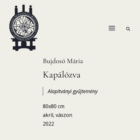
Skip
to
content
open
HANEMA – Hajdúsági Nemzetközi Művésztelep
search
form
Bujdosó Mária
Kapálózva
Alapítványi gyűjtemény
80x80 cm
akril, vászon
2022