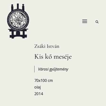
Skip
to
content
open
HANEMA – Hajdúsági Nemzetközi Művésztelep
search
form
Zsáki István
Kis kő meséje
Városi gyűjtemény
70x100 cm
olaj
2014