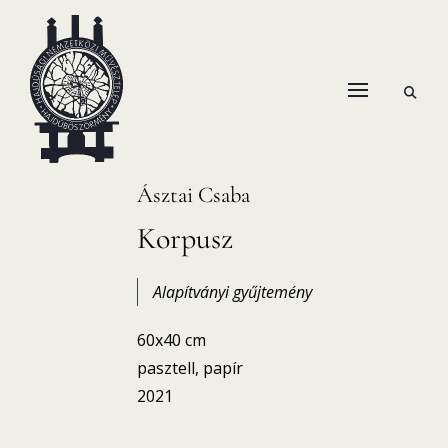
Skip
to
content
open
HANEMA – Hajdúsági Nemzetközi Művésztelep
search
form
Ásztai Csaba
Korpusz
Alapítványi gyűjtemény
60x40 cm
pasztell, papír
2021