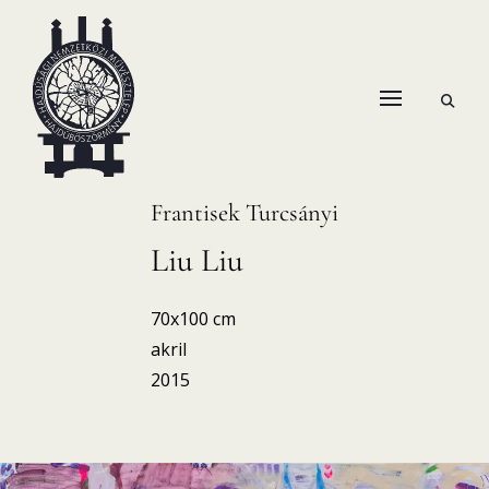
Skip
to
content
open
HANEMA – Hajdúsági Nemzetközi Művésztelep
search
form
Frantisek Turcsányi
Liu Liu
70x100 cm
akril
2015