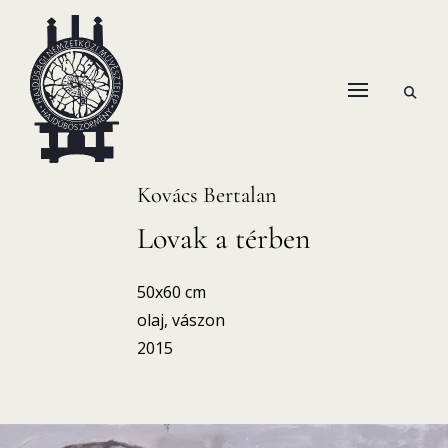
Skip
to
content
open
HANEMA – Hajdúsági Nemzetközi Művésztelep
search
form
Kovács Bertalan
Lovak a térben
50x60 cm
olaj, vászon
2015