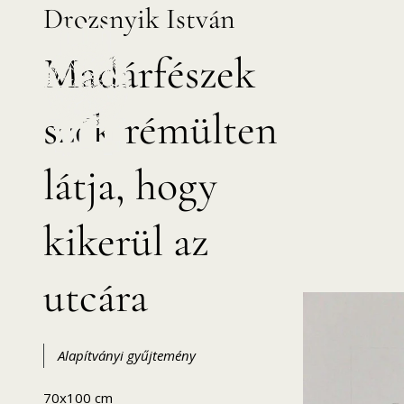
Drozsnyik István
Skip
to
Madárfészek
content
szék rémülten
látja, hogy
HANEMA – Hajdúsági Nemzetközi Művésztelep
kikerül az
utcára
Alapítványi gyűjtemény
70x100 cm