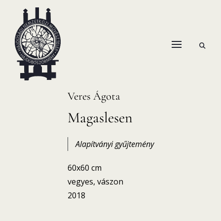
Skip
to
content
open
HANEMA – Hajdúsági Nemzetközi Művésztelep
search
form
Veres Ágota
Magaslesen
Alapítványi gyűjtemény
60x60 cm
vegyes, vászon
2018