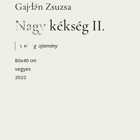
Gajdán Zsuzsa
Skip
to
Nagy kékség II.
content
Városi gyűjtemény
80x40 cm
HANEMA – Hajdúsági Nemzetközi Művésztelep
vegyes
2022