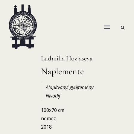
Skip
to
content
open
HANEMA – Hajdúsági Nemzetközi Művésztelep
search
form
Ludmilla Hozjaseva
Naplemente
Alapítványi gyűjtemény
Nívódíj
100x70 cm
nemez
2018