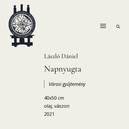
Skip
to
content
open
HANEMA – Hajdúsági Nemzetközi Művésztelep
search
form
László Dániel
Napnyugta
Városi gyűjtemény
40x50 cm
olaj, vászon
2021