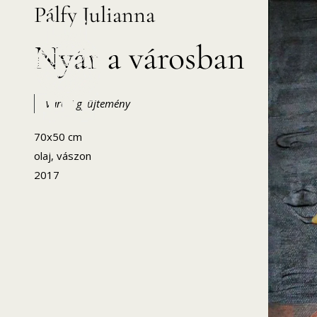
Pálfy Julianna
Skip
to
Nyár a városban
content
Városi gyűjtemény
70x50 cm
HANEMA – Hajdúsági Nemzetközi Művésztelep
olaj, vászon
2017