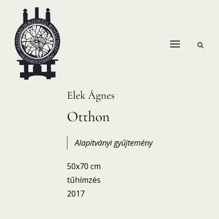
Skip
to
content
open
HANEMA – Hajdúsági Nemzetközi Művésztelep
search
form
Elek Ágnes
Otthon
Alapítványi gyűjtemény
50x70 cm
tűhímzés
2017