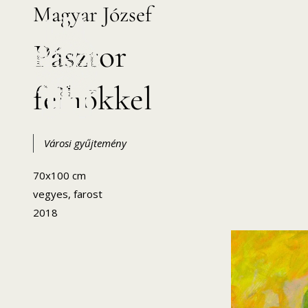
Magyar József
Skip
to
Pásztor
content
felhőkkel
HANEMA – Hajdúsági Nemzetközi Művésztelep
Városi gyűjtemény
70x100 cm
vegyes, farost
2018