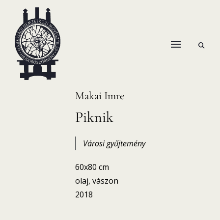
Skip
to
content
open
HANEMA – Hajdúsági Nemzetközi Művésztelep
search
form
Makai Imre
Piknik
Városi gyűjtemény
60x80 cm
olaj, vászon
2018