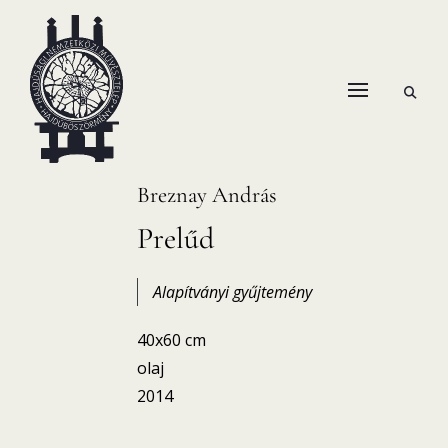
Skip
to
content
open
HANEMA – Hajdúsági Nemzetközi Művésztelep
search
form
Breznay András
Prelűd
Alapítványi gyűjtemény
40x60 cm
olaj
2014