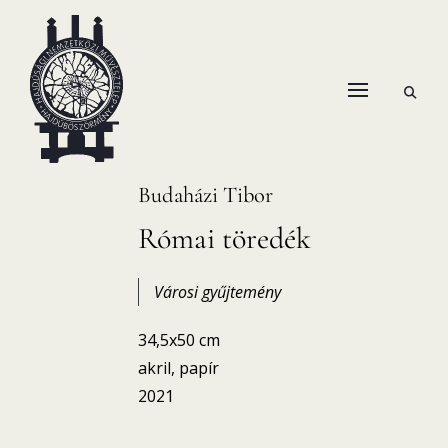
Skip
to
content
open
HANEMA – Hajdúsági Nemzetközi Művésztelep
search
form
Budaházi Tibor
Római töredék
Városi gyűjtemény
34,5x50 cm
akril, papír
2021