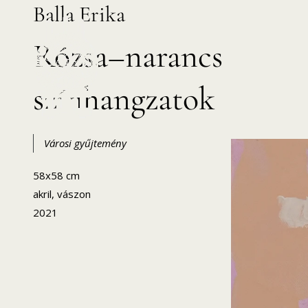
Balla Erika
Skip
to
Rózsa–narancs
content
színhangzatok
HANEMA – Hajdúsági Nemzetközi Művésztelep
Városi gyűjtemény
58x58 cm
akril, vászon
2021