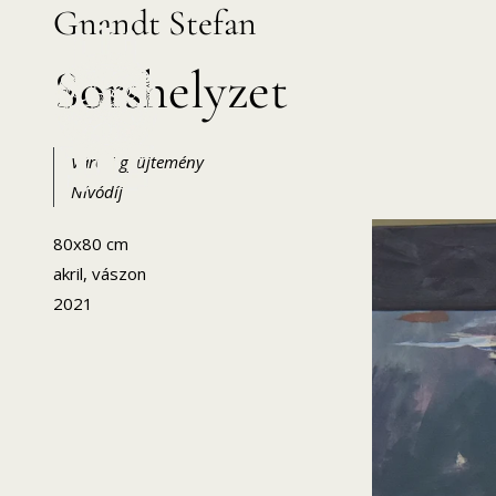
Gnandt Stefan
Skip
to
Sorshelyzet
content
Városi gyűjtemény
Nívódíj
HANEMA – Hajdúsági Nemzetközi Művésztelep
80x80 cm
akril, vászon
2021