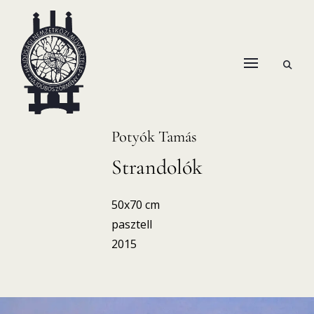
Skip
to
content
open
HANEMA – Hajdúsági Nemzetközi Művésztelep
search
form
Potyók Tamás
Strandolók
50x70 cm
pasztell
2015