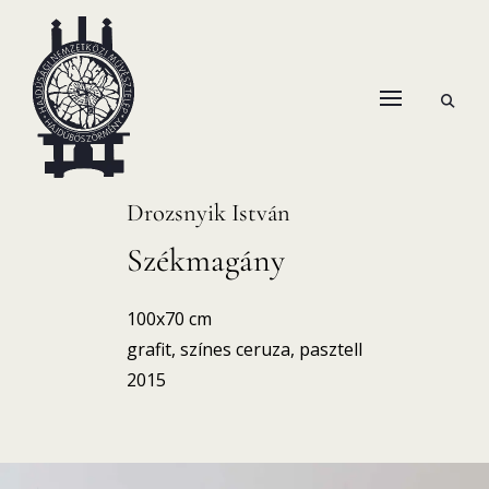
Skip
to
content
open
HANEMA – Hajdúsági Nemzetközi Művésztelep
search
form
Drozsnyik István
Székmagány
100x70 cm
grafit, színes ceruza, pasztell
2015