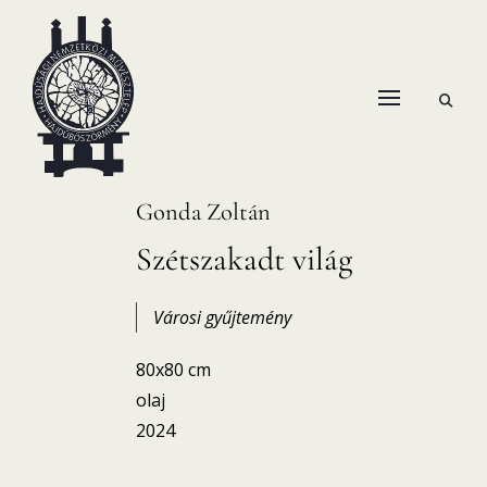
Skip
to
content
open
HANEMA – Hajdúsági Nemzetközi Művésztelep
search
form
Gonda Zoltán
Szétszakadt világ
Városi gyűjtemény
80x80 cm
olaj
2024