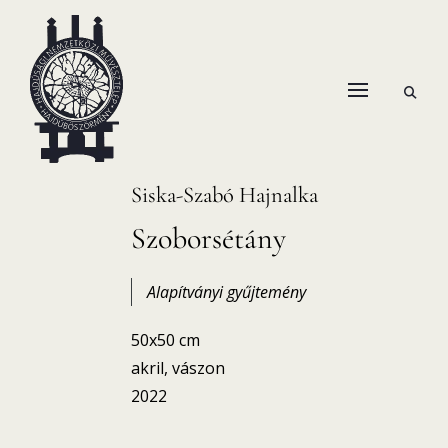
Skip
to
content
open
HANEMA – Hajdúsági Nemzetközi Művésztelep
search
form
Siska-Szabó Hajnalka
Szoborsétány
Alapítványi gyűjtemény
50x50 cm
akril, vászon
2022