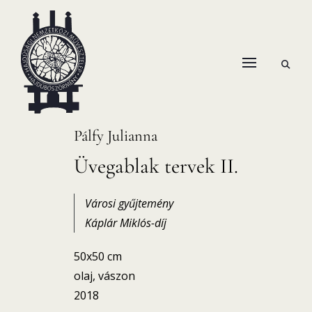
Skip
to
content
open
HANEMA – Hajdúsági Nemzetközi Művésztelep
search
form
Pálfy Julianna
Üvegablak tervek II.
Városi gyűjtemény
Káplár Miklós-díj
50x50 cm
olaj, vászon
2018