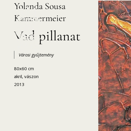
Yolanda Sousa
Skip
to
Kammermeier
content
Vad pillanat
Városi gyűjtemény
HANEMA – Hajdúsági Nemzetközi Művésztelep
80x60 cm
akril, vászon
2013