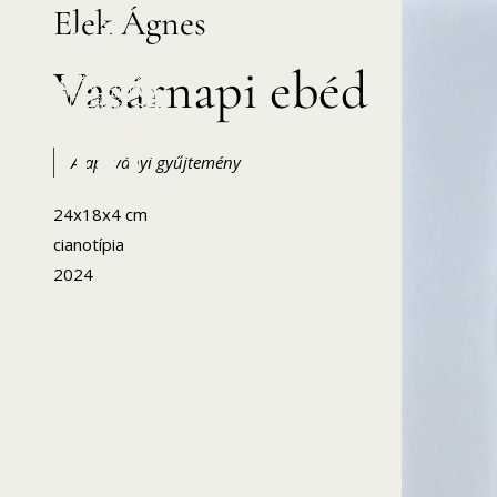
Elek Ágnes
Skip
to
Vasárnapi ebéd
content
Alapítványi gyűjtemény
24x18x4 cm
HANEMA – Hajdúsági Nemzetközi Művésztelep
cianotípia
2024