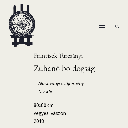
Skip
to
content
open
HANEMA – Hajdúsági Nemzetközi Művésztelep
search
form
Frantisek Turcsányi
Zuhanó boldogság
Alapítványi gyűjtemény
Nívódíj
80x80 cm
vegyes, vászon
2018