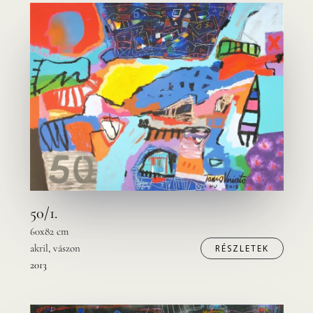
50/1.
60x82 cm
akril, vászon
RÉSZLETEK
2013