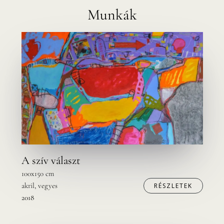
Munkák
A szív választ
100x150 cm
akril, vegyes
RÉSZLETEK
2018