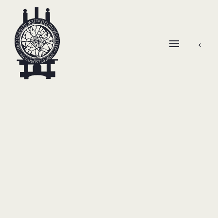
Skip
to
content
open
HANEMA – Hajdúsági Nemzetközi Művésztelep
search
form