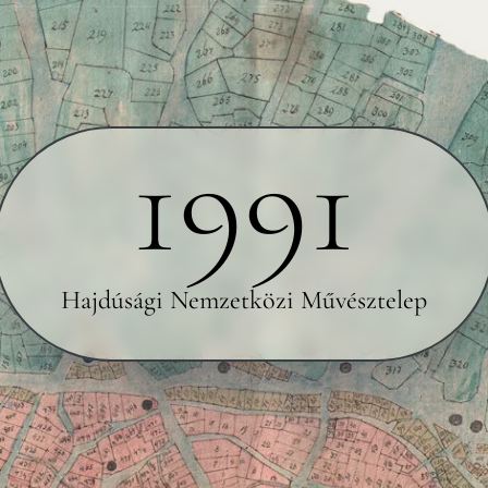
1991
Hajdúsági Nemzetközi Művésztelep