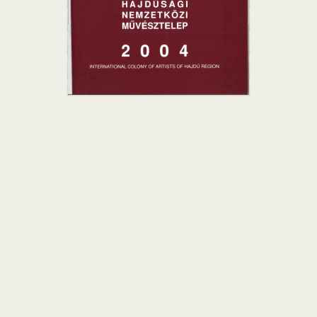
HAJDÚSÁGI
NEMZETKÖZI
MŰVÉSZTELEP
INTERNATIONAL COLONY OF ARTISTS OF  HAJDÚ  REGION
Alkotók
Nincsenek alkotók rendelve a művésztelephez.