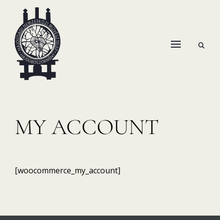
Skip
to
content
open
HANEMA – Hajdúsági Nemzetközi Művésztelep
search
form
MY ACCOUNT
[woocommerce_my_account]