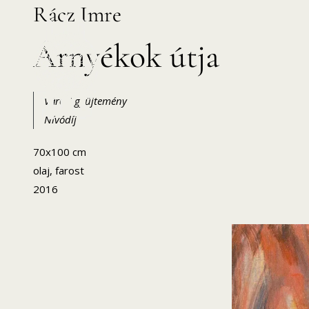
Rácz Imre
Skip
to
Árnyékok útja
content
Városi gyűjtemény
Nívódíj
HANEMA – Hajdúsági Nemzetközi Művésztelep
70x100 cm
olaj, farost
2016