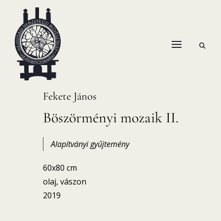
Skip
to
content
open
HANEMA – Hajdúsági Nemzetközi Művésztelep
search
form
Fekete János
Böszörményi mozaik II.
Alapítványi gyűjtemény
60x80 cm
olaj, vászon
2019