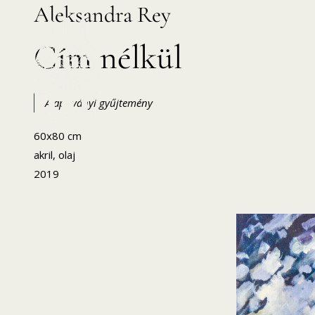
Aleksandra Rey
Skip
to
Cím nélkül
content
Alapítványi gyűjtemény
60x80 cm
HANEMA – Hajdúsági Nemzetközi Művésztelep
akril, olaj
2019