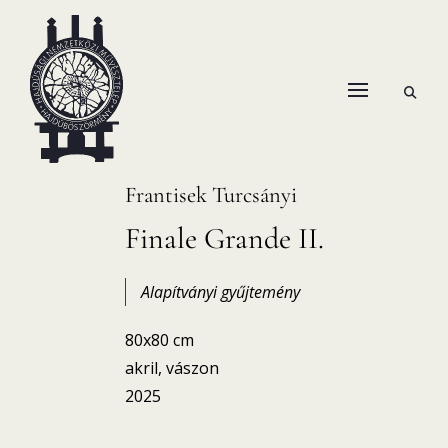
Skip
to
content
open
HANEMA – Hajdúsági Nemzetközi Művésztelep
search
form
Frantisek Turcsányi
Finale Grande II.
Alapítványi gyűjtemény
80x80 cm
akril, vászon
2025