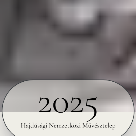
2025
Hajdúsági Nemzetközi Művésztelep